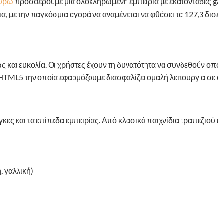
ευρώ
προσφέρουμε μία ολοκληρωμένη εμπειρία με εκατοντάδες ga
όνια, με την παγκόσμια αγορά να αναμένεται να φθάσει τα 127,3 δ
 και ευκολία. Οι χρήστες έχουν τη δυνατότητα να συνδεθούν οπ
α HTML5 την οποία εφαρμόζουμε διασφαλίζει ομαλή λειτουργία σε 
νάγκες και τα επίπεδα εμπειρίας. Από κλασικά παιχνίδια τραπεζ
, γαλλική)