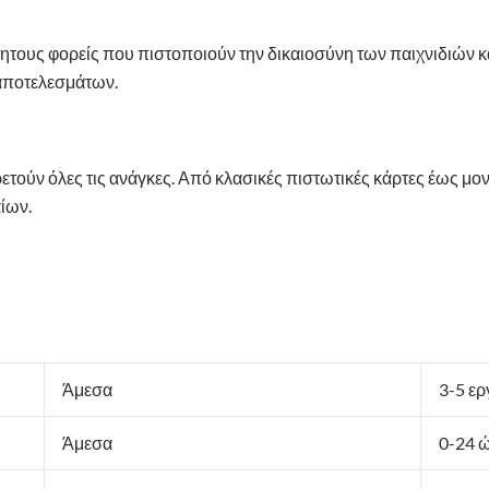
τητους φορείς που πιστοποιούν την δικαιοσύνη των παιχνιδιών κ
 αποτελεσμάτων.
ύν όλες τις ανάγκες. Από κλασικές πιστωτικές κάρτες έως μον
ίων.
Άμεσα
3-5 ερ
Άμεσα
0-24 