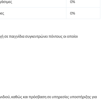
γάσιμες
0%
ρες
0%
ή σε παιχνίδια συγκεντρώνει πόντους οι οποίοι
ιδιού, καθώς και πρόσβαση σε υπηρεσίες υποστήριξης για