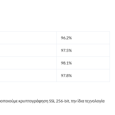
96.2%
97.5%
98.1%
97.8%
οιούμε κρυπτογράφηση SSL 256-bit, την ίδια τεχνολογία