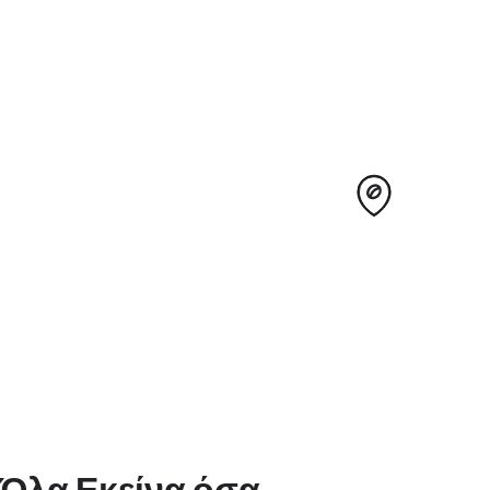
 Όλα Εκείνα όσα