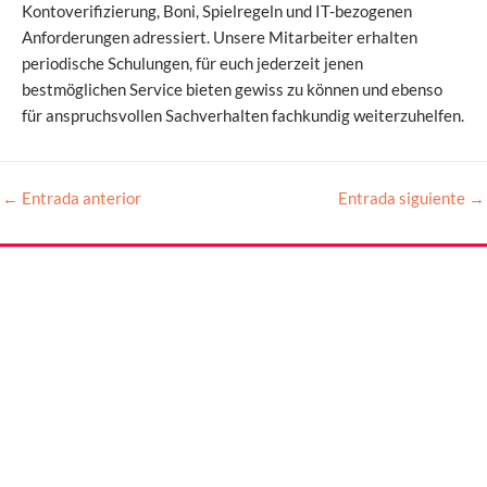
Kontoverifizierung, Boni, Spielregeln und IT-bezogenen
Anforderungen adressiert. Unsere Mitarbeiter erhalten
periodische Schulungen, für euch jederzeit jenen
bestmöglichen Service bieten gewiss zu können und ebenso
für anspruchsvollen Sachverhalten fachkundig weiterzuhelfen.
←
Entrada anterior
Entrada siguiente
→