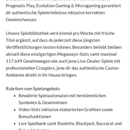
Pragmatic Play, Evolution Gaming & Microgaming garantiert
dir authentische Spielerlebnisse inklusive korrekten
Gewinnchancen.
Unsere Spielbibliothek wird einmal pro Woche mit frische
Titel ergänzt, auf dass du jederzeit diese jüngsten
Veröffentlichungen testen können. Besonders beliebt bleiben
aktuell diese einzigartigen Megaways-Slots samt maximal
117.649 Gewinnwegen wie auch jene Live-Dealer-Spiele mit
professionellen Croupiers, jene dir das authentische Casino-
Ambiente direkt in Ihr Hause bringen.
Rubriken vom Spielangebots
Bewährte Spielautomaten mit herkömmlichen
Symbolen & Gewinnlinien
Video-Slots inklusive elaborierten Grafiken sowie
Bonusfunktionen
Live Spielbank samt Roulette, Blackjack, Baccarat und