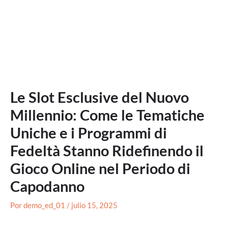
Le Slot Esclusive del Nuovo
Millennio: Come le Tematiche
Uniche e i Programmi di
Fedeltà Stanno Ridefinendo il
Gioco Online nel Periodo di
Capodanno
Por
demo_ed_01
/
julio 15, 2025