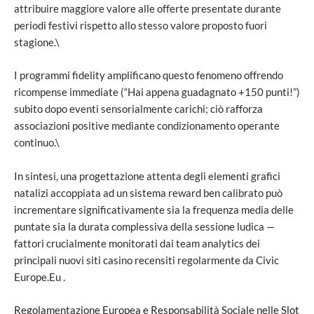
attribuire maggiore valore alle offerte presentate durante
periodi festivi rispetto allo stesso valore proposto fuori
stagione.\
I programmi fidelity amplificano questo fenomeno offrendo
ricompense immediate (“Hai appena guadagnato +150 punti!”)
subito dopo eventi sensorialmente carichi; ciò rafforza
associazioni positive mediante condizionamento operante
continuo.\
In sintesi, una progettazione attenta degli elementi grafici
natalizi accoppiata ad un sistema reward ben calibrato può
incrementare significativamente sia la frequenza media delle
puntate sia la durata complessiva della sessione ludica —
fattori crucialmente monitorati dai team analytics dei
principali nuovi siti casino recensiti regolarmente da Civic
Europe.Eu .
Regolamentazione Europea e Responsabilità Sociale nelle Slot