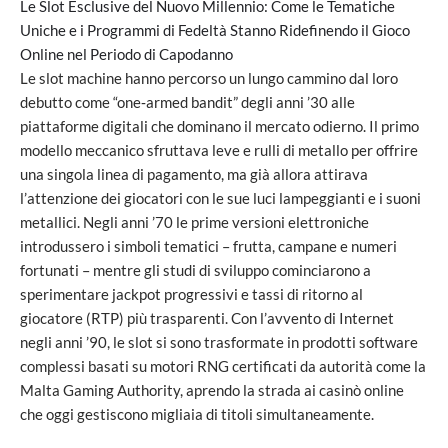
Le Slot Esclusive del Nuovo Millennio: Come le Tematiche
Uniche e i Programmi di Fedeltà Stanno Ridefinendo il Gioco
Online nel Periodo di Capodanno
Le slot machine hanno percorso un lungo cammino dal loro
debutto come “one‑armed bandit” degli anni ’30 alle
piattaforme digitali che dominano il mercato odierno. Il primo
modello meccanico sfruttava leve e rulli di metallo per offrire
una singola linea di pagamento, ma già allora attirava
l’attenzione dei giocatori con le sue luci lampeggianti e i suoni
metallici. Negli anni ’70 le prime versioni elettroniche
introdussero i simboli tematici – frutta, campane e numeri
fortunati – mentre gli studi di sviluppo cominciarono a
sperimentare jackpot progressivi e tassi di ritorno al
giocatore (RTP) più trasparenti. Con l’avvento di Internet
negli anni ’90, le slot si sono trasformate in prodotti software
complessi basati su motori RNG certificati da autorità come la
Malta Gaming Authority, aprendo la strada ai casinò online
che oggi gestiscono migliaia di titoli simultaneamente.