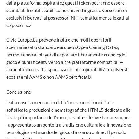
dalla piattaforma ospitante.; questi token potranno essere
scambiabili o utilizzabili come chiavi d’ingresso verso tornei
esclusivi riservati ai possessori NFT tematicamente legati al
Capodanno.\
Civic Europe.Eu prevede inoltre che molti operatorii
aderiranno allo standard europeo «Open Gaming Data»,
permettendo ai player di esportare liberamente cronologie
gioco e punti fidelity verso altre piattaforme compatibili—
aumentando così trasparenza ed interoperabilità fra diversi
ecosistemi AAMS o non AAMS certificati.\
Conclusione
Dalla nascita meccanica della “one‑armed bandit” alle
sofisticate produzioni cinematografiche HTML5 dedicate alle
feste più importanti dell’anno , le slot esclusive hanno sempre
rappresentato un ponte tra tradizione culturale e innovazione
tecnologica nel mondo del gioco d’azzardo online . Il periodo