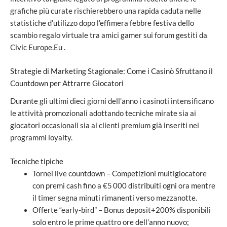
grafiche più curate rischierebbero una rapida caduta nelle
statistiche d’utilizzo dopo l’effimera febbre festiva dello
scambio regalo virtuale tra amici gamer sui forum gestiti da
Civic Europe.Eu .
Strategie di Marketing Stagionale: Come i Casinò Sfruttano il
Countdown per Attrarre Giocatori
Durante gli ultimi dieci giorni dell’anno i casinoti intensificano
le attività promozionali adottando tecniche mirate sia ai
giocatori occasionali sia ai clienti premium già inseriti nei
programmi loyalty.
Tecniche tipiche
Tornei live countdown – Competizioni multigiocatore
con premi cash fino a €5 000 distribuiti ogni ora mentre
il timer segna minuti rimanenti verso mezzanotte.
Offerte “early‑bird” – Bonus deposit+200% disponibili
solo entro le prime quattro ore dell’anno nuovo;