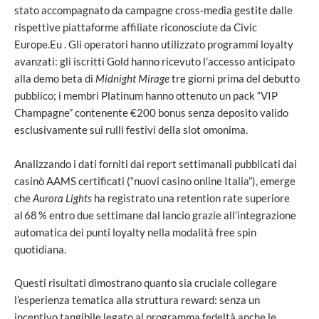
stato accompagnato da campagne cross‑media gestite dalle
rispettive piattaforme affiliate riconosciute da Civic
Europe.Eu . Gli operatori hanno utilizzato programmi loyalty
avanzati: gli iscritti Gold hanno ricevuto l’accesso anticipato
alla demo beta di
Midnight Mirage
tre giorni prima del debutto
pubblico; i membri Platinum hanno ottenuto un pack “VIP
Champagne” contenente €200 bonus senza deposito valido
esclusivamente sui rulli festivi della slot omonima.
Analizzando i dati forniti dai report settimanali pubblicati dai
casinò AAMS certificati (“nuovi casino online Italia”), emerge
che
Aurora Lights
ha registrato una retention rate superiore
al 68 % entro due settimane dal lancio grazie all’integrazione
automatica dei punti loyalty nella modalità free spin
quotidiana.
Questi risultati dimostrano quanto sia cruciale collegare
l’esperienza tematica alla struttura reward: senza un
incentivo tangibile legato al programma fedeltà anche le