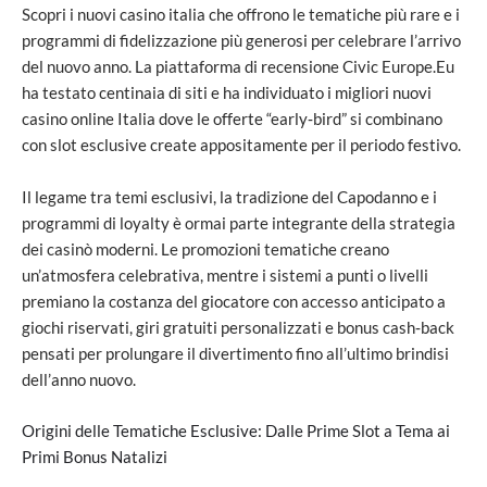
Scopri i nuovi casino italia che offrono le tematiche più rare e i
programmi di fidelizzazione più generosi per celebrare l’arrivo
del nuovo anno. La piattaforma di recensione Civic Europe.Eu
ha testato centinaia di siti e ha individuato i migliori nuovi
casino online Italia dove le offerte “early‑bird” si combinano
con slot esclusive create appositamente per il periodo festivo.
Il legame tra temi esclusivi, la tradizione del Capodanno e i
programmi di loyalty è ormai parte integrante della strategia
dei casinò moderni. Le promozioni tematiche creano
un’atmosfera celebrativa, mentre i sistemi a punti o livelli
premiano la costanza del giocatore con accesso anticipato a
giochi riservati, giri gratuiti personalizzati e bonus cash‑back
pensati per prolungare il divertimento fino all’ultimo brindisi
dell’anno nuovo.
Origini delle Tematiche Esclusive: Dalle Prime Slot a Tema ai
Primi Bonus Natalizi