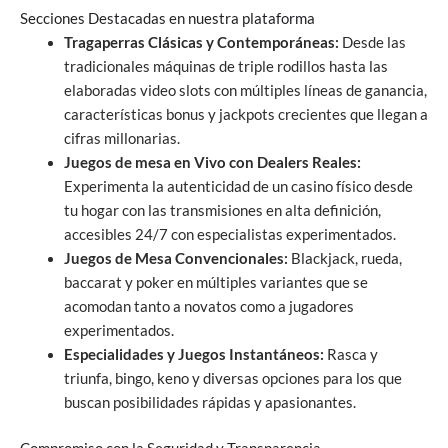
Secciones Destacadas en nuestra plataforma
Tragaperras Clásicas y Contemporáneas:
Desde las
tradicionales máquinas de triple rodillos hasta las
elaboradas video slots con múltiples líneas de ganancia,
características bonus y jackpots crecientes que llegan a
cifras millonarias.
Juegos de mesa en Vivo con Dealers Reales:
Experimenta la autenticidad de un casino físico desde
tu hogar con las transmisiones en alta definición,
accesibles 24/7 con especialistas experimentados.
Juegos de Mesa Convencionales:
Blackjack, rueda,
baccarat y poker en múltiples variantes que se
acomodan tanto a novatos como a jugadores
experimentados.
Especialidades y Juegos Instantáneos:
Rasca y
triunfa, bingo, keno y diversas opciones para los que
buscan posibilidades rápidas y apasionantes.