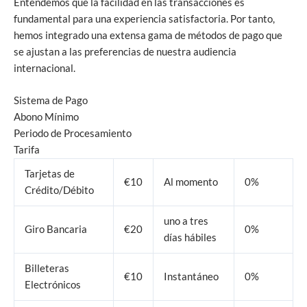
Entendemos que la facilidad en las transacciones es
fundamental para una experiencia satisfactoria. Por tanto,
hemos integrado una extensa gama de métodos de pago que
se ajustan a las preferencias de nuestra audiencia
internacional.
Sistema de Pago
Abono Mínimo
Periodo de Procesamiento
Tarifa
Tarjetas de
€10
Al momento
0%
Crédito/Débito
uno a tres
Giro Bancaria
€20
0%
días hábiles
Billeteras
€10
Instantáneo
0%
Electrónicos