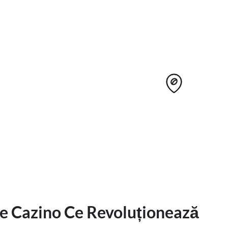
de Cazino Ce Revoluționează