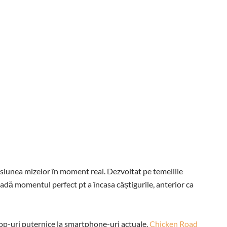
siunea mizelor în moment real. Dezvoltat pe temeliile
vadă momentul perfect pt a încasa câștigurile, anterior ca
op-uri puternice la smartphone-uri actuale.
Chicken Road