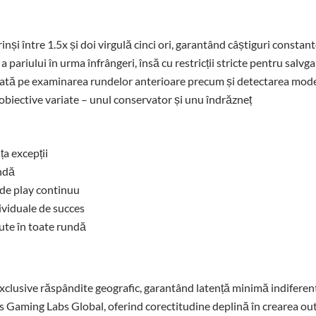
inși între 1.5x și doi virgulă cinci ori, garantând câștiguri consta
pariului în urma înfrângeri, însă cu restricții stricte pentru salvg
zată pe examinarea rundelor anterioare precum și detectarea mode
obiective variate – unul conservator și unu îndrăzneț
ța excepții
undă
 de play continuu
ividuale de succes
nute în toate rundă
xclusive răspândite geografic, garantând latență minimă indiferent
Gaming Labs Global, oferind corectitudine deplină în crearea ou