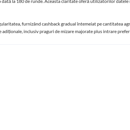
 o dată la 180 de runde. Aceasta claritate oferă utilizatorilor datel
laritatea, furnizând cashback gradual întemeiat pe cantitatea agr
e adiționale, inclusiv praguri de mizare majorate plus intrare prefe
al mail hola@larutacafetera.cl o whatsapp +56968004033