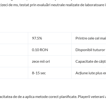
ncizeci de ms, testat prin evaluări neutrale realizate de laboratoare
97.5%
Printre cele cel mai
0.10 RON
Disponibil tuturor 
zece mii ori
Capacitate de câști
8-15 sec
Acțiune iute plus e
citatea de de a aplica metode corect planificate. Playerii veteran