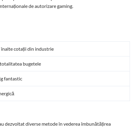
 internaționale de autorizare gaming.
 înalte cotații din industrie
totalitatea bugetele
g fantastic
nergică
i au dezvoltat diverse metode în vederea îmbunătățirea