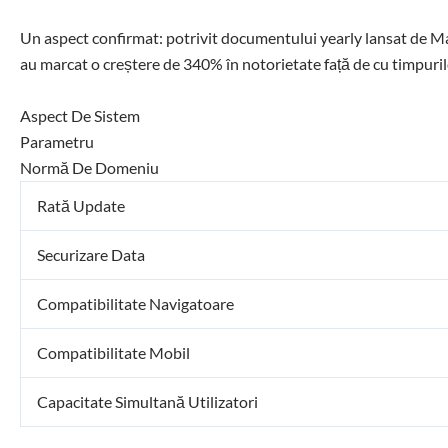
Un aspect confirmat: potrivit documentului yearly lansat de Ma
au marcat o creștere de 340% în notorietate față de cu timpurile
Aspect De Sistem
Parametru
Normă De Domeniu
Rată Update
Securizare Data
Compatibilitate Navigatoare
Compatibilitate Mobil
Capacitate Simultană Utilizatori