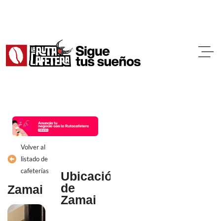
Ir
al
contenido
Volver al
listado de
cafeterías
Ubicación
de
Zamai
Zamai