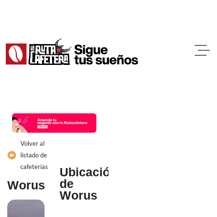
Ir
al
contenido
Volver al
listado de
cafeterías
Ubicación
de
Worus
Worus