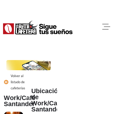
Ir
al
contenido
Volver al
listado de
cafeterías
Ubicación
de
Work/Café
Work/Café
Santander
Santander