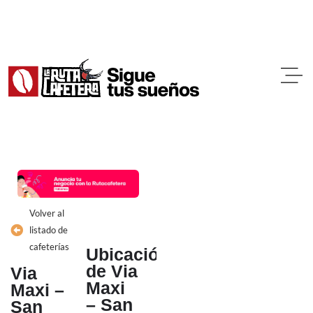
Ir
al
contenido
Volver al
listado de
cafeterías
Ubicación
de Via
Via
Maxi
Maxi –
– San
San