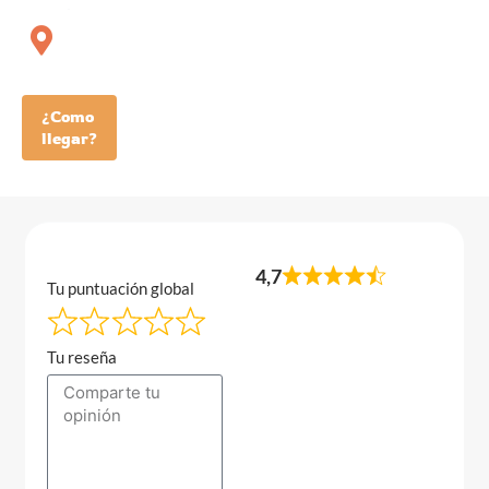
¿Como
llegar?
4,7
Tu puntuación global
Tu reseña