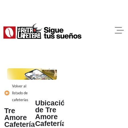
Ir
al
contenido
Volver al
listado de
cafeterías
Ubicación
de Tre
Tre
Amore
Amore
Cafetería
Cafetería