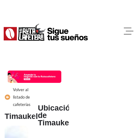
Ir
al
contenido
Volver al
listado de
cafeterías
Ubicación
de
Timaukel
Timaukel