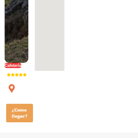
Cafetería
¿Como
llegar?