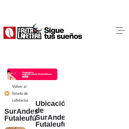
Ir
al
contenido
Volver al
listado de
cafeterías
Ubicación
de
SurAndes
SurAndes
Futaleufú
Futaleufú