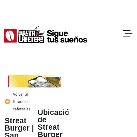
Ir
al
contenido
Volver al
listado de
cafeterías
Ubicación
de
Streat
Streat
Burger |
Burger
San