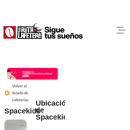
Ir
al
contenido
Volver al
listado de
cafeterías
Ubicación
de
Spacekids
Spacekids