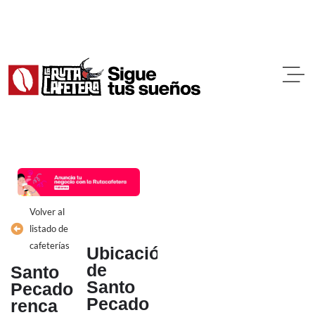
Ir
al
contenido
Volver al
listado de
cafeterías
Ubicación
de
Santo
Santo
Pecado
Pecado
renca