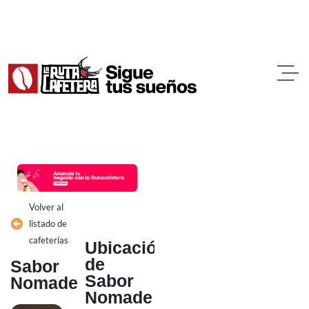
Ir
al
contenido
Volver al
listado de
cafeterías
Ubicación
de
Sabor
Sabor
Nomade
Nomade