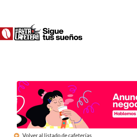
Ir
al
contenido
Volver al listado de cafeterías