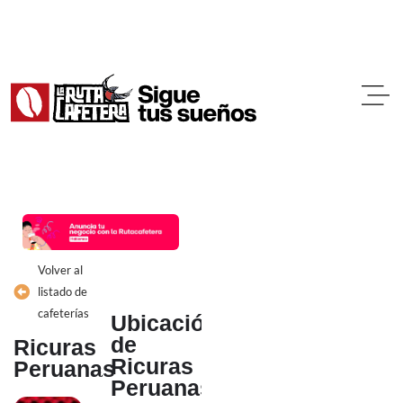
Ir
al
contenido
Volver al
listado de
cafeterías
Ubicación
de
Ricuras
Ricuras
Peruanas
Peruanas