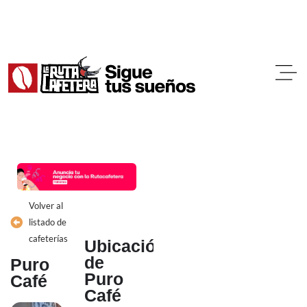
Ir
al
contenido
Volver al
listado de
cafeterías
Ubicación
de
Puro
Puro
Café
Café