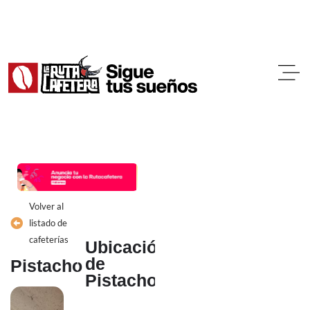
Ir
al
contenido
Volver al
listado de
cafeterías
Ubicación
de
Pistacho
Pistacho