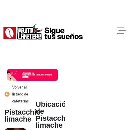
Ir
al
contenido
Volver al
listado de
cafeterías
Ubicación
de
Pistacchio
Pistacchio
limache
limache