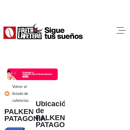
Ir
al
contenido
Volver al
listado de
cafeterías
Ubicación
de
PALKEN
PALKEN
PATAGONIA
PATAGONIA