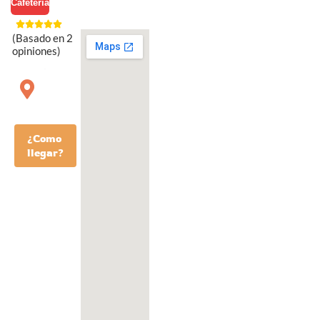
Cafetería
(Basado en 2
opiniones)
¿Como
llegar?