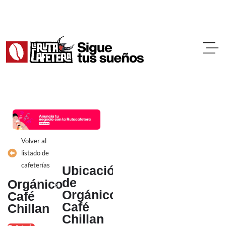
Ir
al
contenido
Volver al
listado de
cafeterías
Ubicación
de
Orgánico
Orgánico
Café
Café
Chillan
Chillan