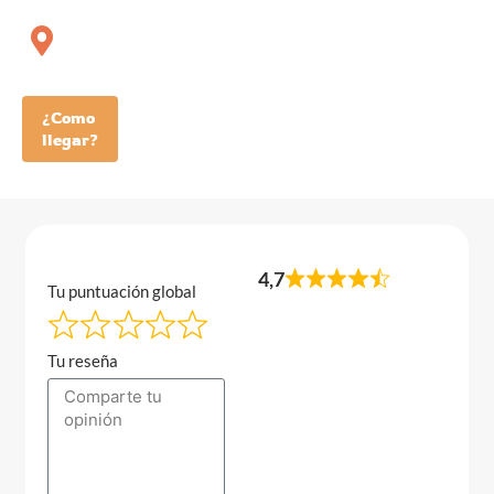
¿Como
llegar?
4,7
Tu puntuación global
Tu reseña