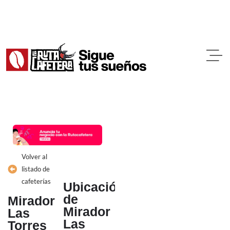
Ir
al
contenido
Volver al
listado de
cafeterías
Ubicación
de
Mirador
Mirador
Las
Las
Torres