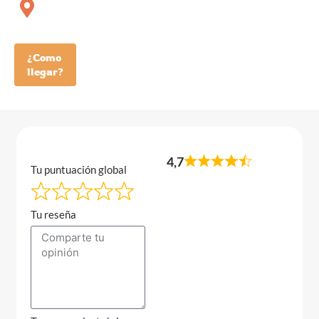
¿Como
llegar?
4,7
Tu puntuación global
Tu reseña