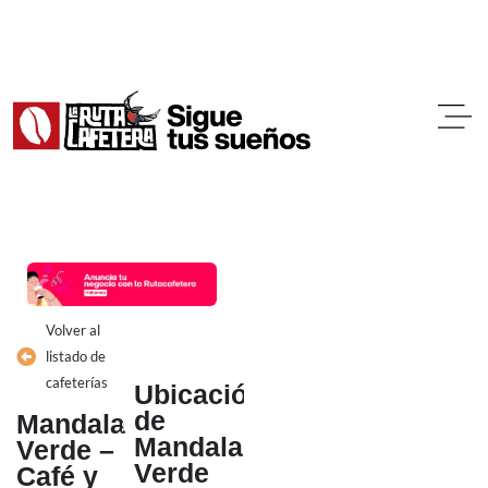
Ir
al
contenido
Volver al
listado de
cafeterías
Ubicación
de
Mandala
Mandala
Verde –
Verde
Café y