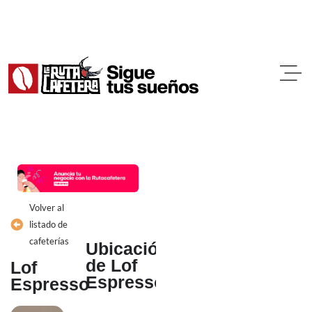
Ir
al
contenido
Volver al
listado de
cafeterías
Ubicación
de Lof
Lof
Espresso
Espresso