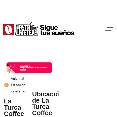
Ir
al
contenido
Volver al
listado de
cafeterías
Ubicación
de La
La
Turca
Turca
Coffee
Coffee