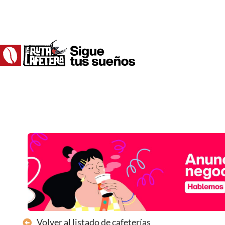
Ir
al
contenido
Volver al listado de cafeterías