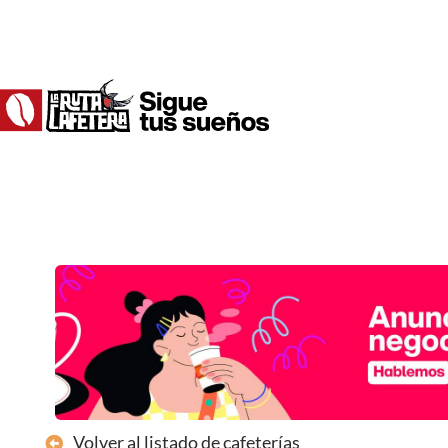
Ir
al
contenido
Volver al listado de cafeterías