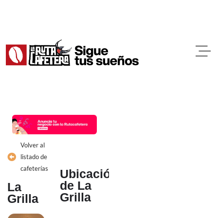
Ir
al
contenido
Volver al
listado de
cafeterías
Ubicación
de La
La
Grilla
Grilla