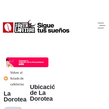
Ir
al
contenido
Volver al
listado de
cafeterías
Ubicación
de La
La
Dorotea
Dorotea