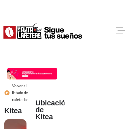
Ir
al
contenido
Volver al
listado de
cafeterías
Ubicación
de
Kitea
Kitea