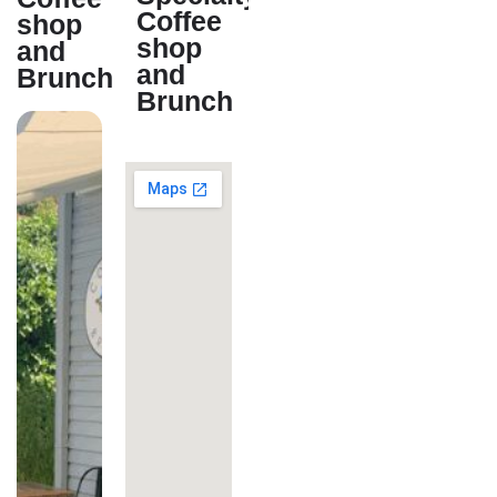
Coffee
shop
shop
and
and
Brunch
Brunch