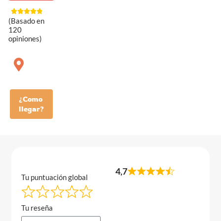
(Basado en
120
opiniones)
¿Como
llegar?
4,7
Tu puntuación global
Tu reseña