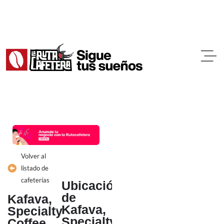
Ir
al
contenido
Volver al
listado de
cafeterías
Ubicación
de
Kafava,
Kafava,
Specialty
Specialty
Coffee