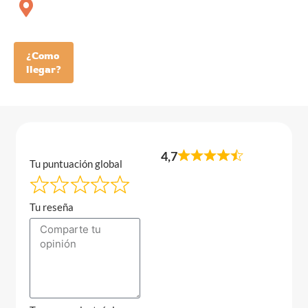
¿Como
llegar?
4,7
Tu puntuación global
Tu reseña