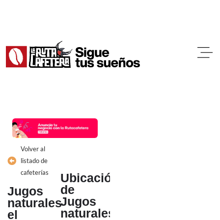
Ir
al
contenido
Volver al
listado de
cafeterías
Ubicación
de
Jugos
Jugos
naturales
naturales
el