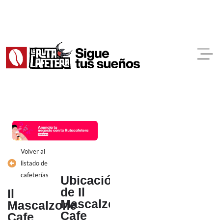
Ir
al
contenido
Volver al
listado de
cafeterías
Ubicación
de Il
Il
Mascalzone
Mascalzone
Cafe
Cafe