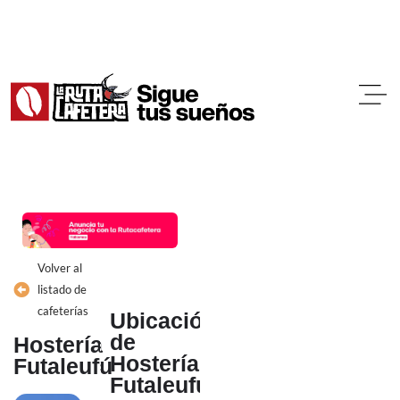
Ir
al
contenido
Volver al
listado de
cafeterías
Ubicación
de
Hostería
Hostería
Futaleufú
Futaleufú