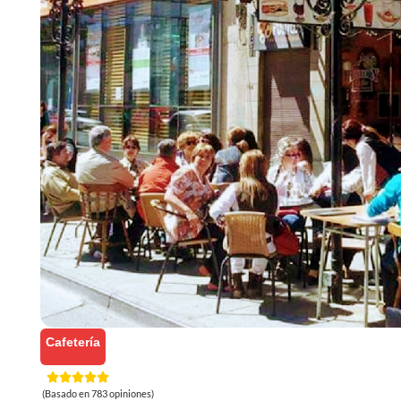
Cafetería
(Basado en 783 opiniones)