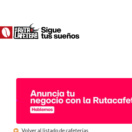
Ir
al
contenido
Volver al listado de cafeterías