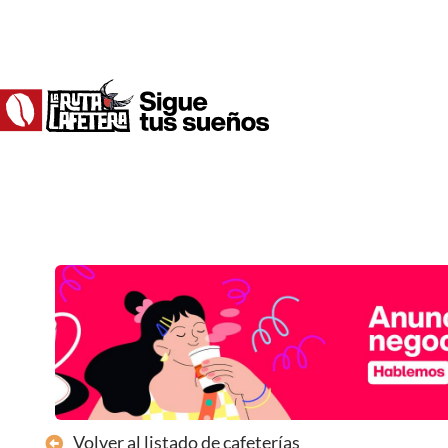
Ir
al
contenido
Volver al listado de cafeterías