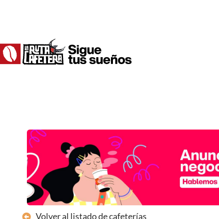
Ir
al
contenido
Volver al listado de cafeterías