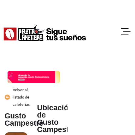
Ir
al
contenido
Volver al
listado de
cafeterías
Ubicación
de
Gusto
Gusto
Campestre
Campestre