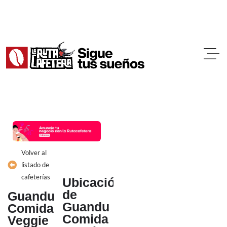
Ir
al
contenido
Volver al
listado de
cafeterías
Ubicación
de
Guandu
Guandu
Comida
Comida
Veggie