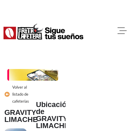
Ir
al
contenido
Volver al
listado de
cafeterías
Ubicación
de
GRAVITY
GRAVITY
LIMACHE
LIMACHE