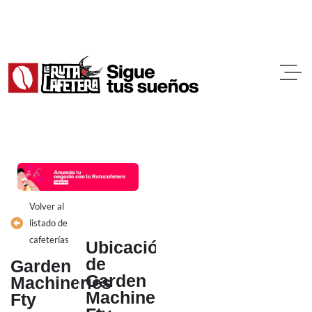
Ir
al
contenido
Volver al
listado de
cafeterías
Ubicación
de
Garden
Garden
Machineries
Machineries
Fty