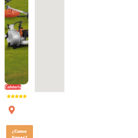
Cafetería
¿Como
llegar?