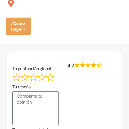
¿Como
llegar?
4,7
Tu puntuación global
Tu reseña