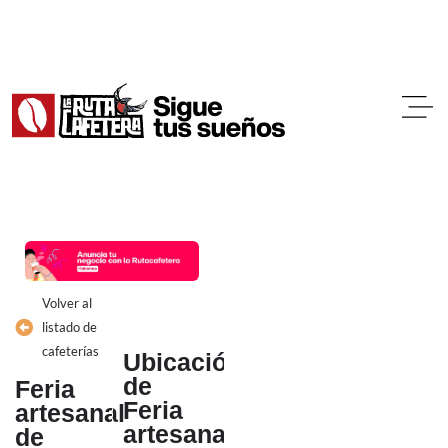
Ir
al
contenido
Volver al
listado de
cafeterías
Ubicación
de
Feria
Feria
artesanal
artesanal
de