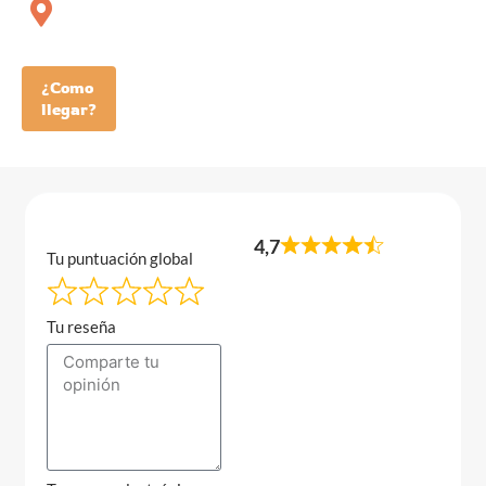
¿Como
llegar?
4,7
Tu puntuación global
Tu reseña