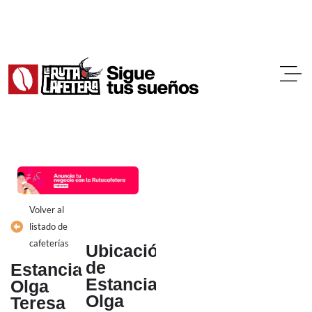
Ir
al
contenido
Volver al
listado de
cafeterías
Ubicación
de
Estancia
Estancia
Olga
Olga
Teresa