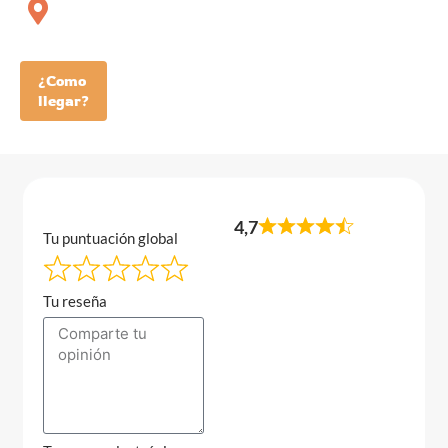
¿Como
llegar?
4,7
Tu puntuación global
Tu reseña