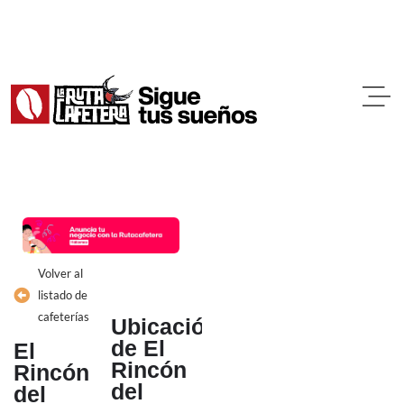
Ir
al
contenido
Volver al
listado de
cafeterías
Ubicación
de El
El
Rincón
Rincón
del
del