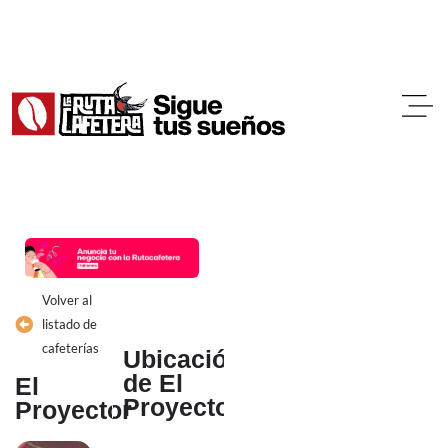
Ir
al
contenido
Volver al
listado de
cafeterías
Ubicación
de El
El
Proyector
Proyector