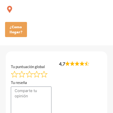
¿Como
llegar?
4,7
Tu puntuación global
Tu reseña