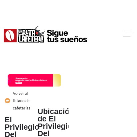
Ir
al
contenido
Volver al
listado de
cafeterías
Ubicación
de El
El
Privilegio
Privilegio
Del
Del