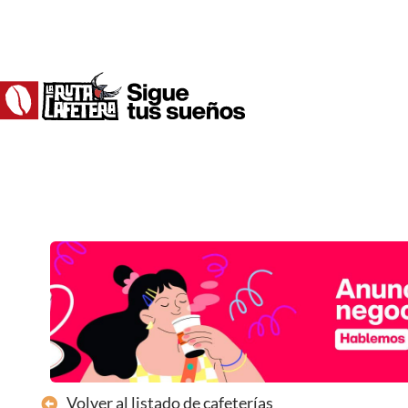
Ir
al
contenido
Volver al listado de cafeterías